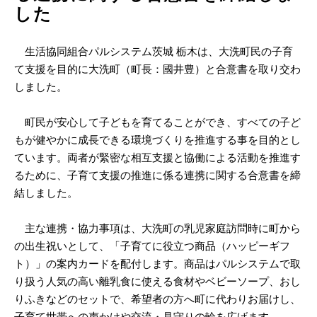
した
生活協同組合パルシステム茨城 栃木は、大洗町民の子育
て支援を目的に大洗町（町長：國井豊）と合意書を取り交わ
しました。
町民が安心して子どもを育てることができ、すべての子ど
もが健やかに成長できる環境づくりを推進する事を目的とし
ています。両者が緊密な相互支援と協働による活動を推進す
るために、子育て支援の推進に係る連携に関する合意書を締
結しました。
主な連携・協力事項は、大洗町の乳児家庭訪問時に町から
の出生祝いとして、「子育てに役立つ商品（ハッピーギフ
ト）」の案内カードを配付します。商品はパルシステムで取
り扱う人気の高い離乳食に使える食材やベビーソープ、おし
りふきなどのセットで、希望者の方へ町に代わりお届けし、
子育て世帯への声かけや交流・見守りの輪を広げます。