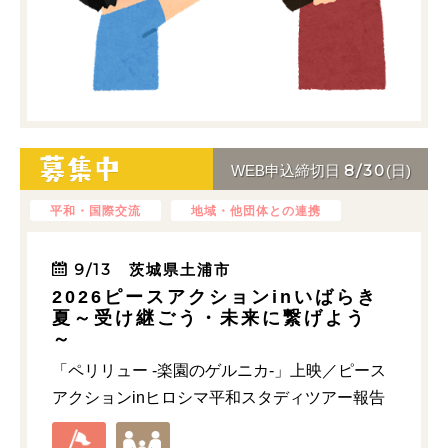
8/30
WEB申込締切日
(日)
平和・国際交流
地域・他団体との連携
9/13 茨城県土浦市
2026ピースアクションinいばらき
夏～受け継ごう・未来に繋げよう
～
「ペリリュー -楽園のゲルニカ‐」上映／ピース
アクションinヒロシマ平和スタディツアー報告