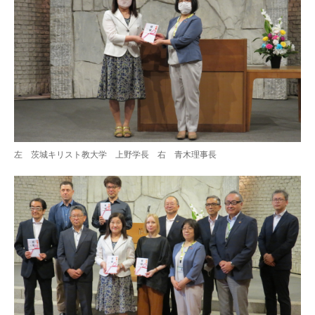
左 茨城キリスト教大学 上野学長 右 青木理事長